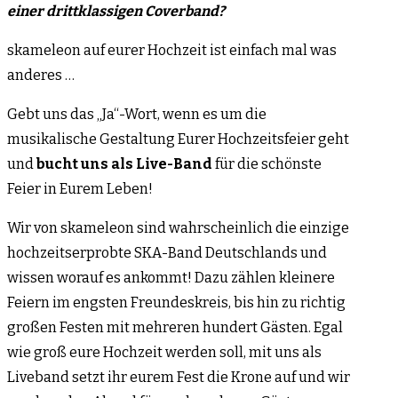
einer drittklassigen Coverband?
skameleon auf eurer Hochzeit ist einfach mal was
anderes …
Gebt uns das „Ja“-Wort, wenn es um die
musikalische Gestaltung Eurer Hochzeitsfeier geht
und
bucht uns als Live-Band
für die schönste
Feier in Eurem Leben!
Wir von skameleon sind wahrscheinlich die einzige
hochzeitserprobte SKA-Band Deutschlands und
wissen worauf es ankommt! Dazu zählen kleinere
Feiern im engsten Freundeskreis, bis hin zu richtig
großen Festen mit mehreren hundert Gästen. Egal
wie groß eure Hochzeit werden soll, mit uns als
Liveband setzt ihr eurem Fest die Krone auf und wir